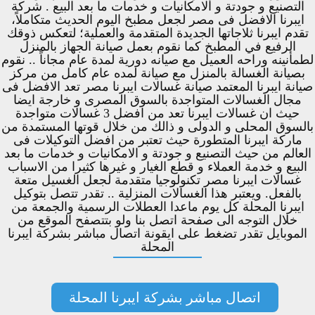
التصنيع و جودتة و الامكانيات و خدمات ما بعد البيع . شركة
ايبرنا الافضل فى مصر لجعل مطبخ اليوم الحديث متكاملاً،
تقدم ايبرنا ثلاجاتها الجديدة المتقدمة والعملية؛ لتعكس ذوقك
الرفيع في المطبخ كما نقوم بعمل صيانة الجهاز بالمنزل
لطمأنينه وراحه العميل مع صيانه دورية لمدة عام مجاناً .. نقوم
بصيانة الغسالة بالمنزل مع صيانة لمده عام كامل من مركز
صيانة ايبرنا المعتمد صيانة غسالات ايبرنا مصر تعد الافضل فى
مجال الغسالات المتواجدة بالسوق المصرى و خارجة ايضا
حيث ان غسالات ايبرنا تعد من افضل 3 غسالات متواجدة
بالسوق المحلى و الدولى و ذالك من خلال قوتها المستمدة من
ماركة ايبرنا المتطورة حيث تعتبر من افضل التوكيلات فى
العالم من حيث التصنيع و جودتة و الامكانيات و خدمات ما بعد
البيع و خدمة العملاء و قطع الغيار و غيرها كثيرا من الاسباب
غسالات ايبرنا مصر تكنولوجيا متقدمة لجعل الغسيل متعة
بالفعل. ويعتبر هذا الغسالات المنزلية .. تقدر تتصل بتوكيل
ايبرنا المحلة كل يوم ماعدا العطلات الرسمية والجمعة من
خلال التوجه الى صفحة اتصل بنا ولو بتتصفح الموقع من
الموبايل تقدر تضغط على ايقونة اتصال مباشر بشركة ايبرنا
المحلة
اتصال مباشر بشركة ايبرنا المحلة