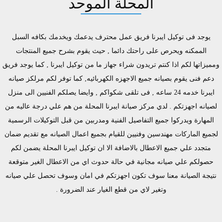
المحلة الموحد
يوجد فى توكيل ايبرنا فريق عمل محترف يدعمك ويخدمك بكافه السبل
الممكنه ويحرص على راحتك دائما , حيث يقوم بشرح جميع المنتجات
ومميزاتها لكم اذا كنتم تريدون شراء جهاز ما من توكيل ايبرنا , كما يوجد فريق
دعم فنى يقوم بصيانه جميع الاجهزه الكهربائيه, كما توفر لكم مرلكز صيانه
ايبرنا خدمه 24 ساعه , فى تلقى شكواكم , وايضا يصلكم الفنيين الى منزل
لصيانه اجهزتكم . لدي مركز صيانة ايبرنا المحلة من هم علي درجة عاليه من
المهارة ويدركوا جميع التفاصيل الفنية ومدربين من قبل التوكيلات الرسمية
لجميع الماركات مهندسين وفنيين للقيام بجميع اعمال الصيانه مع تقديم ضمان
متجدد علي جميع الاعطال بالاضافة الا ان توكيل ايبرنا المحلة يضمن لكم
حصولكم علي صيانه مجانية في حالة حدوث اي من الاعطال الغير متوقعة
نتيجة الصيانة معنا سوف تكون اجهزتكم في امان وسوف تحصل علي صيانه
وتغير لاي من قطع الغيار عند الضرورة .